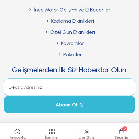
İnce Motor Gelişimi ve El Becerileri
Kodlama Etkinlikleri
Özel Gün Etkinlikleri
Kavramlar
Paketler
Gelişmelerden İlk Siz Haberdar Olun.
Abone Ol
0
Okul Öncesi Etkinlikler © Copyright 2025. Tüm Hakları Gizlidir.
Anasayfa
İçerikler
Üye Girişi
Sepetim
artpalas