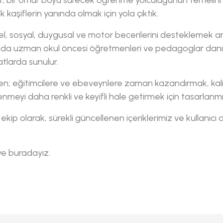
 kaşiflerin yanında olmak için yola çıktık.
sel, sosyal, duygusal ve motor becerilerini desteklemek a
ında uzman okul öncesi öğretmenleri ve pedagoglar danışma
matlarda sunulur.
en; eğitimcilere ve ebeveynlere zaman kazandırmak, kalit
renmeyi daha renkli ve keyifli hale getirmek için tasarlanmış
ir ekip olarak, sürekli güncellenen içeriklerimiz ve kullanı
iye buradayız.