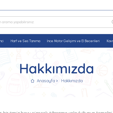
nci
Harf ve Ses Tanıma
İnce Motor Gelişimi ve El Becerileri
Kav
Hakkımızda
Anasayfa
Hakkımızda
 bir ömür boyu sürecek öğrenme yolculuğunun temelini ol