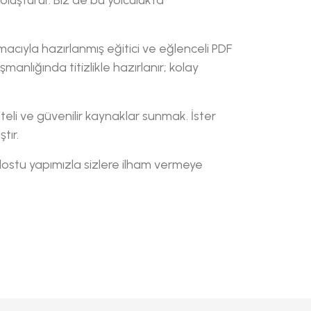
macıyla hazırlanmış eğitici ve eğlenceli PDF
nlığında titizlikle hazırlanır; kolay
eli ve güvenilir kaynaklar sunmak. İster
tır.
cı dostu yapımızla sizlere ilham vermeye