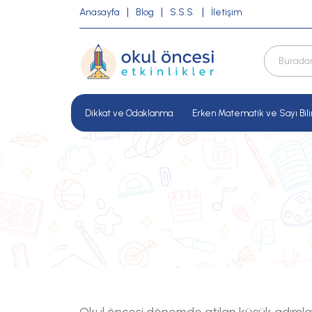
Anasayfa
Blog
S.S.S.
İletişim
Dikkat ve Odaklanma
Erken Matematik ve Sayı Bili
Okul öncesi dönemde atılan küçük adımlar,